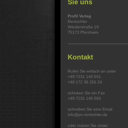
Sie uns
Profil Verlag
Rentschler
Werderstraße 19
75173 Pforzheim
Kontakt
Rufen Sie einfach an unter
+49 7231 140 591
+49 172 36 255 24
schicken Sie ein Fax
+49 7231 140 593
schreiben Sie eine Email
info@pv-rentschler.de
oder nutzen Sie unser